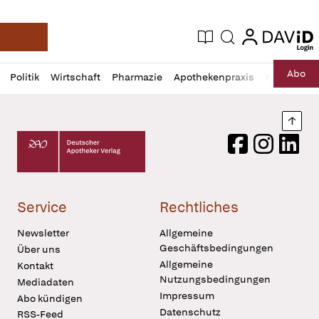
login
login
Aktuelle Ausgabe
Suche
Deutsche Apotheker Zeitung
Profil
Daz
Abo
Politik
Wirtschaft
Pharmazie
Apothekenpraxis
Recht
Sp
öffnen
Pur
Abo
öffnen
Nach
Deutscher Apotheker Verlag Logo
Facebook
Instagram
LinkedI
Service
Rechtliches
Newsletter
Allgemeine
Geschäftsbedingungen
Über uns
Allgemeine
Kontakt
Nutzungsbedingungen
Mediadaten
Impressum
Abo kündigen
Datenschutz
RSS-Feed