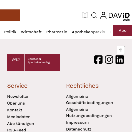
login
login
Aktuelle Ausgabe
Suche
Deutsche Apotheker Zeitung
Profil
Daz
Abo
Politik
Wirtschaft
Pharmazie
Apothekenpraxis
Recht
Sp
öffnen
Pur
Abo
öffnen
Nach
Deutscher Apotheker Verlag Logo
Facebook
Instagram
LinkedI
Service
Rechtliches
Newsletter
Allgemeine
Geschäftsbedingungen
Über uns
Allgemeine
Kontakt
Nutzungsbedingungen
Mediadaten
Impressum
Abo kündigen
Datenschutz
RSS-Feed