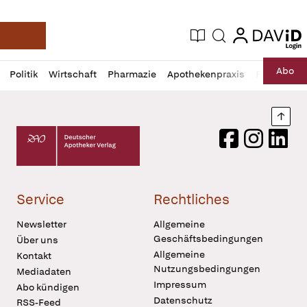
login
login
Aktuelle Ausgabe
Suche
Deutsche Apotheker Zeitung
Profil
Daz
Abo
Politik
Wirtschaft
Pharmazie
Apothekenpraxis
Recht
Sp
öffnen
Pur
Abo
öffnen
Nach
Deutscher Apotheker Verlag Logo
Facebook
Instagram
LinkedI
Service
Rechtliches
Newsletter
Allgemeine
Geschäftsbedingungen
Über uns
Allgemeine
Kontakt
Nutzungsbedingungen
Mediadaten
Impressum
Abo kündigen
Datenschutz
RSS-Feed