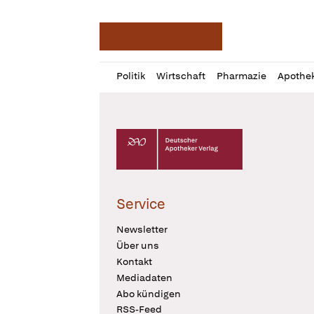
Deutsche Apotheker Ze
Profil
Daz
Politik
Wirtschaft
Pharmazie
Apothe
öffnen
Pur
Abo
öffnen
Deutscher Apotheker Verlag Logo
Service
Newsletter
Über uns
Kontakt
Mediadaten
Abo kündigen
RSS-Feed