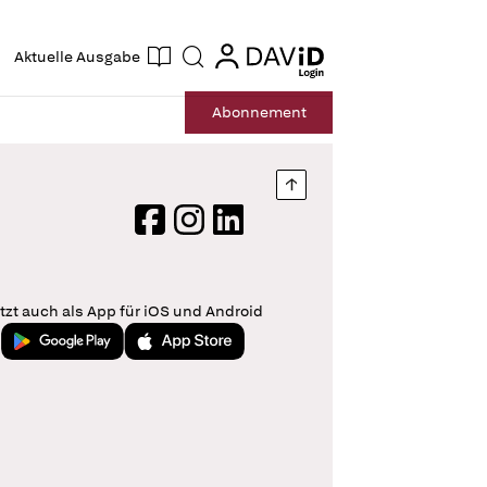
ogin
login
Aktuelle Ausgabe
Suche
Abo
nnement
Nach oben springen
Facebook
Instagram
LinkedIn
tzt auch als App für iOS und Android
Jetzt bei Google Play
Laden im App Store