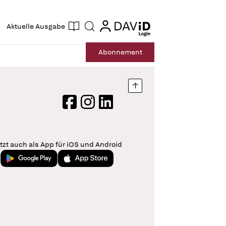
ogin
login
Aktuelle Ausgabe
Suche
Abo
nnement
Nach oben springen
Facebook
Instagram
LinkedIn
tzt auch als App für iOS und Android
Jetzt bei Google Play
Laden im App Store