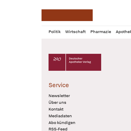
Deutsche Apotheker Ze
Profil
Daz
Politik
Wirtschaft
Pharmazie
Apothe
öffnen
Pur
Abo
öffnen
Deutscher Apotheker Verlag Logo
Service
Newsletter
Über uns
Kontakt
Mediadaten
Abo kündigen
RSS-Feed