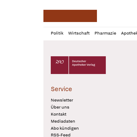
Deutsche Apotheker Ze
Profil
Daz
Politik
Wirtschaft
Pharmazie
Apothe
öffnen
Pur
Abo
öffnen
Deutscher Apotheker Verlag Logo
Service
Newsletter
Über uns
Kontakt
Mediadaten
Abo kündigen
RSS-Feed