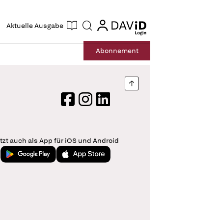
ogin
login
Aktuelle Ausgabe
Suche
Abo
nnement
Nach oben springen
Facebook
Instagram
LinkedIn
tzt auch als App für iOS und Android
Jetzt bei Google Play
Laden im App Store