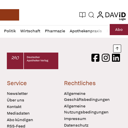
login
login
Aktuelle Ausgabe
Suche
Deutsche Apotheker Zeitung
Profil
Daz
Abo
Politik
Wirtschaft
Pharmazie
Apothekenpraxis
Recht
Sp
öffnen
Pur
Abo
öffnen
Nach
Deutscher Apotheker Verlag Logo
Facebook
Instagram
LinkedI
Service
Rechtliches
Newsletter
Allgemeine
Geschäftsbedingungen
Über uns
Allgemeine
Kontakt
Nutzungsbedingungen
Mediadaten
Impressum
Abo kündigen
Datenschutz
RSS-Feed