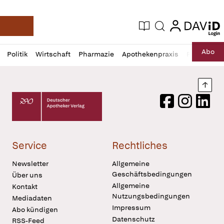
login
login
Aktuelle Ausgabe
Suche
Deutsche Apotheker Zeitung
Profil
Daz
Abo
Politik
Wirtschaft
Pharmazie
Apothekenpraxis
Recht
Sp
öffnen
Pur
Abo
öffnen
Nach
Deutscher Apotheker Verlag Logo
Facebook
Instagram
LinkedI
Service
Rechtliches
Newsletter
Allgemeine
Geschäftsbedingungen
Über uns
Allgemeine
Kontakt
Nutzungsbedingungen
Mediadaten
Impressum
Abo kündigen
Datenschutz
RSS-Feed