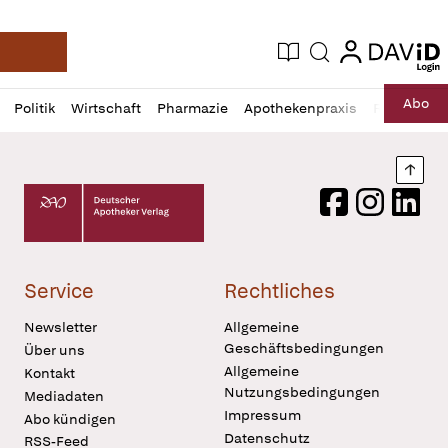
login
login
Aktuelle Ausgabe
Suche
Deutsche Apotheker Zeitung
Profil
Daz
Abo
Politik
Wirtschaft
Pharmazie
Apothekenpraxis
Recht
Sp
öffnen
Pur
Abo
öffnen
Nach
Deutscher Apotheker Verlag Logo
Facebook
Instagram
LinkedI
Service
Rechtliches
Newsletter
Allgemeine
Geschäftsbedingungen
Über uns
Allgemeine
Kontakt
Nutzungsbedingungen
Mediadaten
Impressum
Abo kündigen
Datenschutz
RSS-Feed