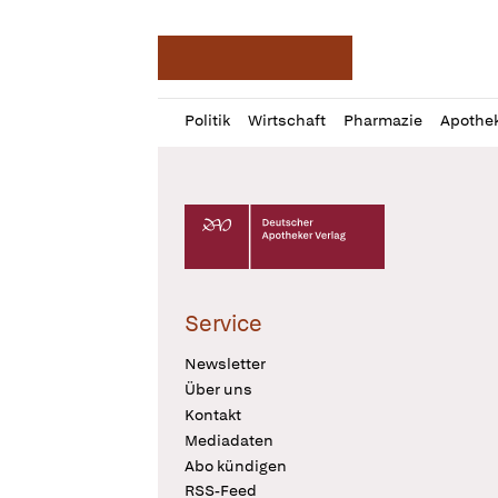
Deutsche Apotheker Ze
Profil
Daz
Politik
Wirtschaft
Pharmazie
Apothe
öffnen
Pur
Abo
öffnen
Deutscher Apotheker Verlag Logo
Service
Newsletter
Über uns
Kontakt
Mediadaten
Abo kündigen
RSS-Feed