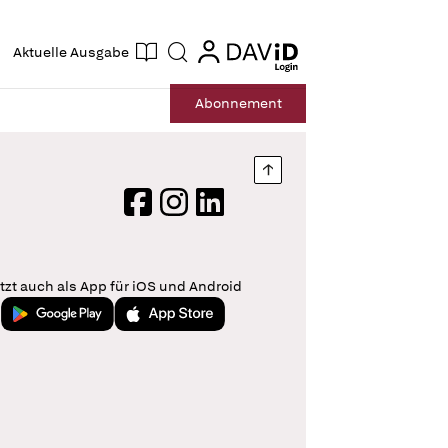
ogin
login
Aktuelle Ausgabe
Suche
Abo
nnement
Nach oben springen
Facebook
Instagram
LinkedIn
tzt auch als App für iOS und Android
Jetzt bei Google Play
Laden im App Store