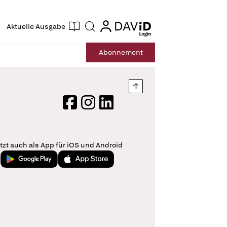
ogin
login
Aktuelle Ausgabe
Suche
Abo
nnement
Nach oben springen
Facebook
Instagram
LinkedIn
tzt auch als App für iOS und Android
Jetzt bei Google Play
Laden im App Store