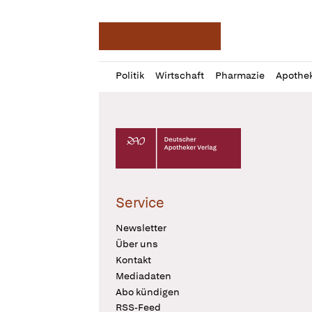
Deutsche Apotheker Ze
Profil
Daz
Politik
Wirtschaft
Pharmazie
Apothe
öffnen
Pur
Abo
öffnen
Deutscher Apotheker Verlag Logo
Service
Newsletter
Über uns
Kontakt
Mediadaten
Abo kündigen
RSS-Feed