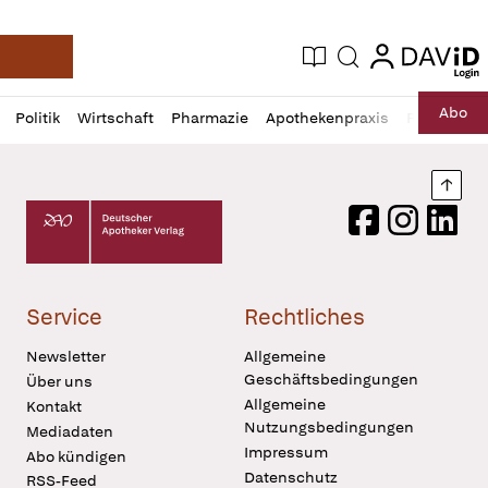
login
login
Aktuelle Ausgabe
Suche
Deutsche Apotheker Zeitung
Profil
Daz
Abo
Politik
Wirtschaft
Pharmazie
Apothekenpraxis
Recht
Sp
öffnen
Pur
Abo
öffnen
Nach
Deutscher Apotheker Verlag Logo
Facebook
Instagram
LinkedI
Service
Rechtliches
Newsletter
Allgemeine
Geschäftsbedingungen
Über uns
Allgemeine
Kontakt
Nutzungsbedingungen
Mediadaten
Impressum
Abo kündigen
Datenschutz
RSS-Feed