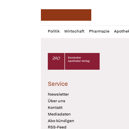
Deutsche Apotheker Ze
Profil
Daz
Politik
Wirtschaft
Pharmazie
Apothe
öffnen
Pur
Abo
öffnen
Deutscher Apotheker Verlag Logo
Service
Newsletter
Über uns
Kontakt
Mediadaten
Abo kündigen
RSS-Feed