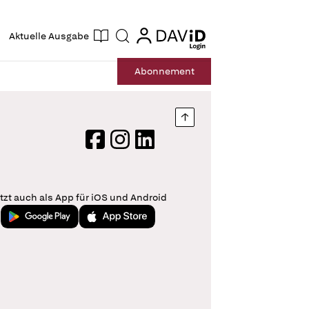
ogin
login
Aktuelle Ausgabe
Suche
Abo
nnement
Nach oben springen
Facebook
Instagram
LinkedIn
tzt auch als App für iOS und Android
Jetzt bei Google Play
Laden im App Store