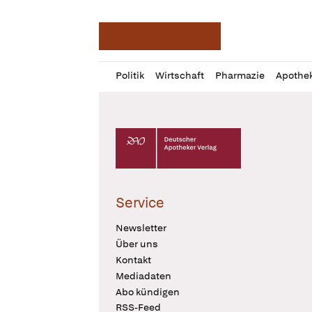
Deutsche Apotheker Ze
Profil
Daz
Politik
Wirtschaft
Pharmazie
Apothe
öffnen
Pur
Abo
öffnen
Deutscher Apotheker Verlag Logo
Service
Newsletter
Über uns
Kontakt
Mediadaten
Abo kündigen
RSS-Feed