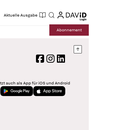
ogin
login
Aktuelle Ausgabe
Suche
Abo
nnement
Nach oben springen
Facebook
Instagram
LinkedIn
tzt auch als App für iOS und Android
Jetzt bei Google Play
Laden im App Store