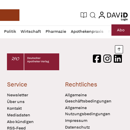
login
login
Aktuelle Ausgabe
Suche
Deutsche Apotheker Zeitung
Profil
Daz
Abo
Politik
Wirtschaft
Pharmazie
Apothekenpraxis
Recht
Sp
öffnen
Pur
Abo
öffnen
Nach
Deutscher Apotheker Verlag Logo
Facebook
Instagram
LinkedI
Service
Rechtliches
Newsletter
Allgemeine
Geschäftsbedingungen
Über uns
Allgemeine
Kontakt
Nutzungsbedingungen
Mediadaten
Impressum
Abo kündigen
Datenschutz
RSS-Feed