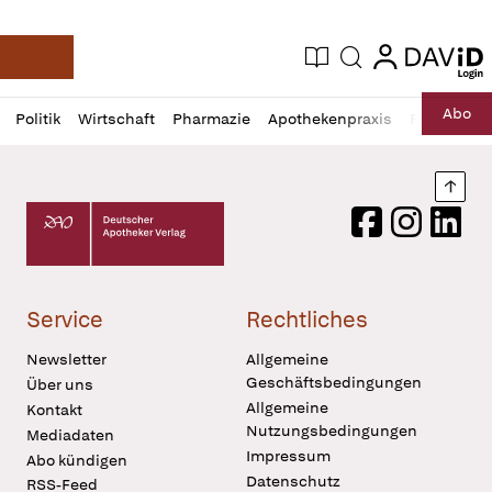
login
login
Aktuelle Ausgabe
Suche
Deutsche Apotheker Zeitung
Profil
Daz
Abo
Politik
Wirtschaft
Pharmazie
Apothekenpraxis
Recht
Sp
öffnen
Pur
Abo
öffnen
Nach
Deutscher Apotheker Verlag Logo
Facebook
Instagram
LinkedI
Service
Rechtliches
Newsletter
Allgemeine
Geschäftsbedingungen
Über uns
Allgemeine
Kontakt
Nutzungsbedingungen
Mediadaten
Impressum
Abo kündigen
Datenschutz
RSS-Feed