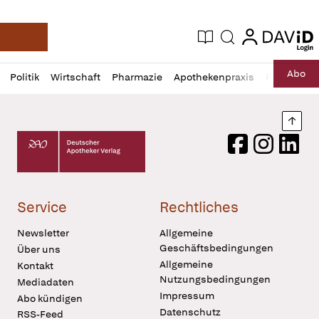
login
login
Aktuelle Ausgabe
Suche
Deutsche Apotheker Zeitung
Profil
Daz
Abo
Politik
Wirtschaft
Pharmazie
Apothekenpraxis
Recht
Sp
öffnen
Pur
Abo
öffnen
Nach
Deutscher Apotheker Verlag Logo
Facebook
Instagram
LinkedI
Service
Rechtliches
Newsletter
Allgemeine
Geschäftsbedingungen
Über uns
Allgemeine
Kontakt
Nutzungsbedingungen
Mediadaten
Impressum
Abo kündigen
Datenschutz
RSS-Feed