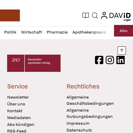
login
login
Aktuelle Ausgabe
Suche
Deutsche Apotheker Zeitung
Profil
Daz
Abo
Politik
Wirtschaft
Pharmazie
Apothekenpraxis
Recht
Sp
öffnen
Pur
Abo
öffnen
Nach
Deutscher Apotheker Verlag Logo
Facebook
Instagram
LinkedI
Service
Rechtliches
Newsletter
Allgemeine
Geschäftsbedingungen
Über uns
Allgemeine
Kontakt
Nutzungsbedingungen
Mediadaten
Impressum
Abo kündigen
Datenschutz
RSS-Feed