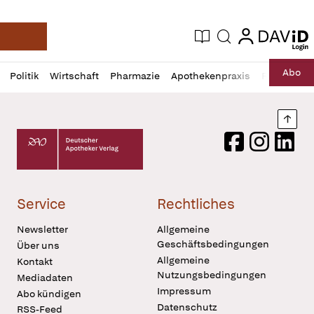
login
login
Aktuelle Ausgabe
Suche
Deutsche Apotheker Zeitung
Profil
Daz
Abo
Politik
Wirtschaft
Pharmazie
Apothekenpraxis
Recht
Sp
öffnen
Pur
Abo
öffnen
Nach
Deutscher Apotheker Verlag Logo
Facebook
Instagram
LinkedI
Service
Rechtliches
Newsletter
Allgemeine
Geschäftsbedingungen
Über uns
Allgemeine
Kontakt
Nutzungsbedingungen
Mediadaten
Impressum
Abo kündigen
Datenschutz
RSS-Feed