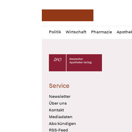
Deutsche Apotheker Ze
Profil
Daz
Politik
Wirtschaft
Pharmazie
Apothe
öffnen
Pur
Abo
öffnen
Deutscher Apotheker Verlag Logo
Service
Newsletter
Über uns
Kontakt
Mediadaten
Abo kündigen
RSS-Feed