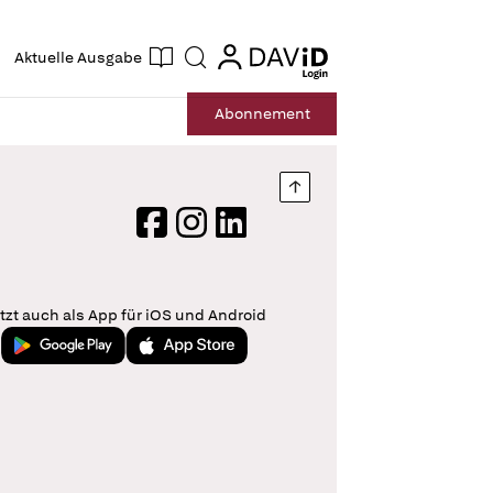
ogin
login
Aktuelle Ausgabe
Suche
Abo
nnement
Nach oben springen
Facebook
Instagram
LinkedIn
tzt auch als App für iOS und Android
Jetzt bei Google Play
Laden im App Store