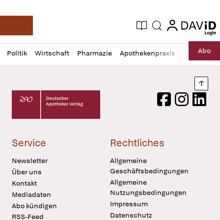
login
login
Aktuelle Ausgabe
Suche
Deutsche Apotheker Zeitung
Profil
Daz
Abo
Politik
Wirtschaft
Pharmazie
Apothekenpraxis
Recht
Sp
öffnen
Pur
Abo
öffnen
Nach
Deutscher Apotheker Verlag Logo
Facebook
Instagram
LinkedI
Service
Rechtliches
Newsletter
Allgemeine
Geschäftsbedingungen
Über uns
Allgemeine
Kontakt
Nutzungsbedingungen
Mediadaten
Impressum
Abo kündigen
Datenschutz
RSS-Feed