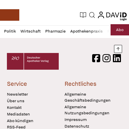
login
login
Aktuelle Ausgabe
Suche
Deutsche Apotheker Zeitung
Profil
Daz
Abo
Politik
Wirtschaft
Pharmazie
Apothekenpraxis
Recht
Sp
öffnen
Pur
Abo
öffnen
Nach
Deutscher Apotheker Verlag Logo
Facebook
Instagram
LinkedI
Service
Rechtliches
Newsletter
Allgemeine
Geschäftsbedingungen
Über uns
Allgemeine
Kontakt
Nutzungsbedingungen
Mediadaten
Impressum
Abo kündigen
Datenschutz
RSS-Feed