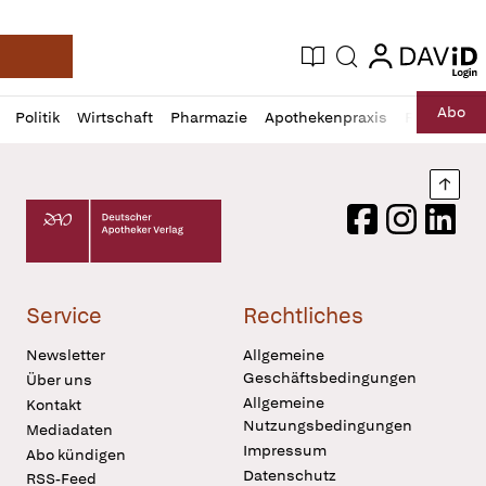
login
login
Aktuelle Ausgabe
Suche
Deutsche Apotheker Zeitung
Profil
Daz
Abo
Politik
Wirtschaft
Pharmazie
Apothekenpraxis
Recht
Sp
öffnen
Pur
Abo
öffnen
Nach
Deutscher Apotheker Verlag Logo
Facebook
Instagram
LinkedI
Service
Rechtliches
Newsletter
Allgemeine
Geschäftsbedingungen
Über uns
Allgemeine
Kontakt
Nutzungsbedingungen
Mediadaten
Impressum
Abo kündigen
Datenschutz
RSS-Feed