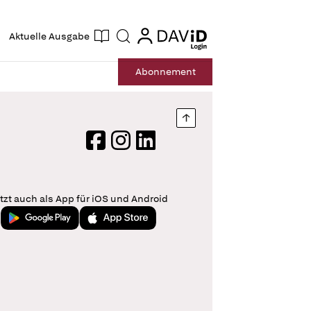
ogin
login
Aktuelle Ausgabe
Suche
Abo
nnement
Nach oben springen
Facebook
Instagram
LinkedIn
tzt auch als App für iOS und Android
Jetzt bei Google Play
Laden im App Store