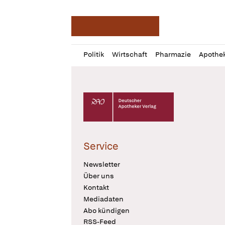
Deutsche Apotheker Ze
Profil
Daz
Politik
Wirtschaft
Pharmazie
Apothe
öffnen
Pur
Abo
öffnen
Deutscher Apotheker Verlag Logo
Service
Newsletter
Über uns
Kontakt
Mediadaten
Abo kündigen
RSS-Feed