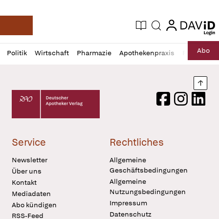
login
login
Aktuelle Ausgabe
Suche
Deutsche Apotheker Zeitung
Profil
Daz
Abo
Politik
Wirtschaft
Pharmazie
Apothekenpraxis
Recht
Sp
öffnen
Pur
Abo
öffnen
Nach
Deutscher Apotheker Verlag Logo
Facebook
Instagram
LinkedI
Service
Rechtliches
Newsletter
Allgemeine
Geschäftsbedingungen
Über uns
Allgemeine
Kontakt
Nutzungsbedingungen
Mediadaten
Impressum
Abo kündigen
Datenschutz
RSS-Feed