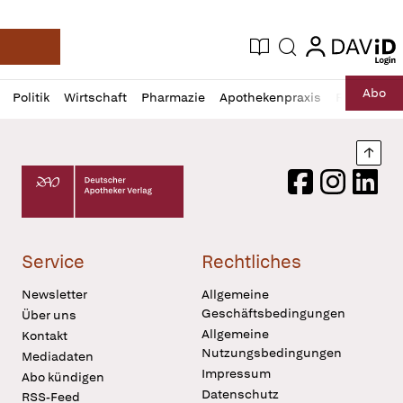
login
login
Aktuelle Ausgabe
Suche
Deutsche Apotheker Zeitung
Profil
Daz
Abo
Politik
Wirtschaft
Pharmazie
Apothekenpraxis
Recht
Sp
öffnen
Pur
Abo
öffnen
Nach
Deutscher Apotheker Verlag Logo
Facebook
Instagram
LinkedI
Service
Rechtliches
Newsletter
Allgemeine
Geschäftsbedingungen
Über uns
Allgemeine
Kontakt
Nutzungsbedingungen
Mediadaten
Impressum
Abo kündigen
Datenschutz
RSS-Feed