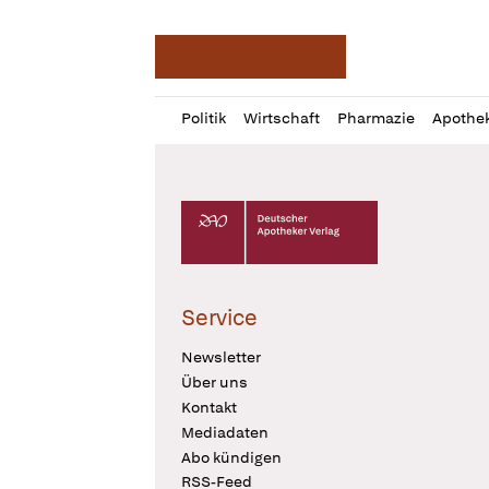
Deutsche Apotheker Ze
Profil
Daz
Politik
Wirtschaft
Pharmazie
Apothe
öffnen
Pur
Abo
öffnen
Deutscher Apotheker Verlag Logo
Service
Newsletter
Über uns
Kontakt
Mediadaten
Abo kündigen
RSS-Feed