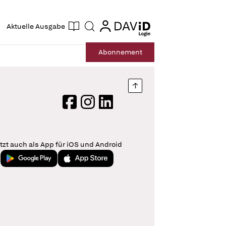
ogin
login
Aktuelle Ausgabe
Suche
Abo
nnement
Nach oben springen
Facebook
Instagram
LinkedIn
tzt auch als App für iOS und Android
Jetzt bei Google Play
Laden im App Store