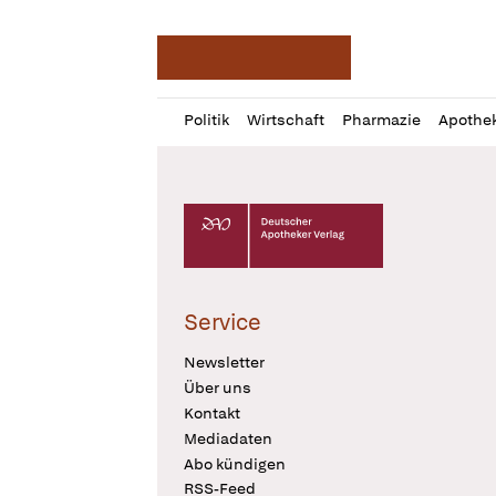
Deutsche Apotheker Ze
Profil
Daz
Politik
Wirtschaft
Pharmazie
Apothe
öffnen
Pur
Abo
öffnen
Deutscher Apotheker Verlag Logo
Service
Newsletter
Über uns
Kontakt
Mediadaten
Abo kündigen
RSS-Feed