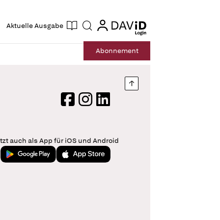
ogin
login
Aktuelle Ausgabe
Suche
Abo
nnement
Nach oben springen
Facebook
Instagram
LinkedIn
tzt auch als App für iOS und Android
Jetzt bei Google Play
Laden im App Store