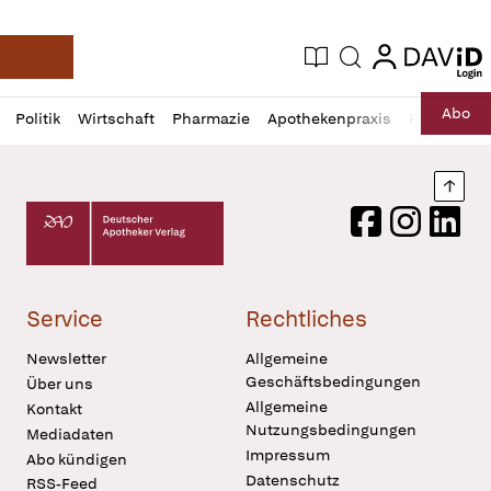
login
login
Aktuelle Ausgabe
Suche
Deutsche Apotheker Zeitung
Profil
Daz
Abo
Politik
Wirtschaft
Pharmazie
Apothekenpraxis
Recht
Sp
öffnen
Pur
Abo
öffnen
Nach
Deutscher Apotheker Verlag Logo
Facebook
Instagram
LinkedI
Service
Rechtliches
Newsletter
Allgemeine
Geschäftsbedingungen
Über uns
Allgemeine
Kontakt
Nutzungsbedingungen
Mediadaten
Impressum
Abo kündigen
Datenschutz
RSS-Feed