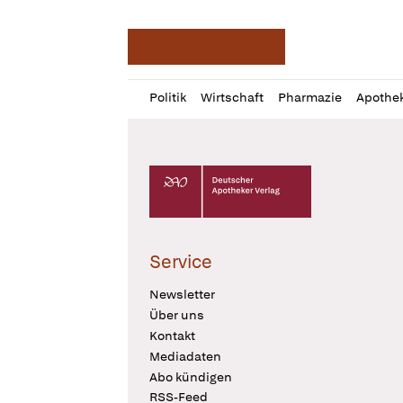
Deutsche Apotheker Ze
Profil
Daz
Politik
Wirtschaft
Pharmazie
Apothe
öffnen
Pur
Abo
öffnen
Deutscher Apotheker Verlag Logo
Service
Newsletter
Über uns
Kontakt
Mediadaten
Abo kündigen
RSS-Feed