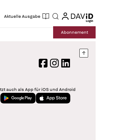
ogin
login
Aktuelle Ausgabe
Suche
Abo
nnement
Nach oben springen
Facebook
Instagram
LinkedIn
tzt auch als App für iOS und Android
Jetzt bei Google Play
Laden im App Store