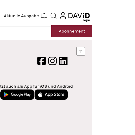
ogin
login
Aktuelle Ausgabe
Suche
Abo
nnement
Nach oben springen
Facebook
Instagram
LinkedIn
tzt auch als App für iOS und Android
Jetzt bei Google Play
Laden im App Store