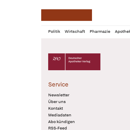
Deutsche Apotheker Ze
Profil
Daz
Politik
Wirtschaft
Pharmazie
Apothe
öffnen
Pur
Abo
öffnen
Deutscher Apotheker Verlag Logo
Service
Newsletter
Über uns
Kontakt
Mediadaten
Abo kündigen
RSS-Feed