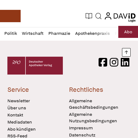
login
login
Aktuelle Ausgabe
Suche
Deutsche Apotheker Zeitung
Profil
Daz
Abo
Politik
Wirtschaft
Pharmazie
Apothekenpraxis
Recht
Sp
öffnen
Pur
Abo
öffnen
Nach
Deutscher Apotheker Verlag Logo
Facebook
Instagram
LinkedI
Service
Rechtliches
Newsletter
Allgemeine
Geschäftsbedingungen
Über uns
Allgemeine
Kontakt
Nutzungsbedingungen
Mediadaten
Impressum
Abo kündigen
Datenschutz
RSS-Feed