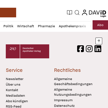
login
login
Aktuelle Ausgabe
Suche
Deutsche Apotheker Zeitung
Profil
Daz
Abo
Politik
Wirtschaft
Pharmazie
Apothekenpraxis
Recht
Sp
öffnen
Pur
Abo
öffnen
Nach
Deutscher Apotheker Verlag Logo
Facebook
Instagram
LinkedI
Service
Rechtliches
Newsletter
Allgemeine
Geschäftsbedingungen
Über uns
Allgemeine
Kontakt
Nutzungsbedingungen
Mediadaten
Impressum
Abo kündigen
Datenschutz
RSS-Feed