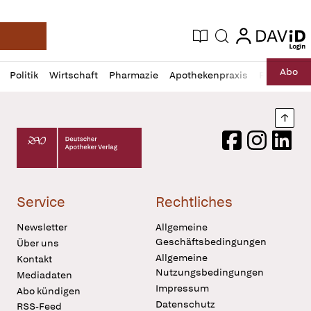
login
login
Aktuelle Ausgabe
Suche
Deutsche Apotheker Zeitung
Profil
Daz
Abo
Politik
Wirtschaft
Pharmazie
Apothekenpraxis
Recht
Sp
öffnen
Pur
Abo
öffnen
Nach
Deutscher Apotheker Verlag Logo
Facebook
Instagram
LinkedI
Service
Rechtliches
Newsletter
Allgemeine
Geschäftsbedingungen
Über uns
Allgemeine
Kontakt
Nutzungsbedingungen
Mediadaten
Impressum
Abo kündigen
Datenschutz
RSS-Feed