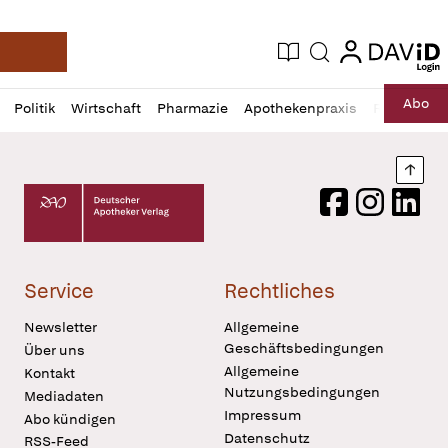
login
login
Aktuelle Ausgabe
Suche
Deutsche Apotheker Zeitung
Profil
Daz
Abo
Politik
Wirtschaft
Pharmazie
Apothekenpraxis
Recht
Sp
öffnen
Pur
Abo
öffnen
Nach
Deutscher Apotheker Verlag Logo
Facebook
Instagram
LinkedI
Service
Rechtliches
Newsletter
Allgemeine
Geschäftsbedingungen
Über uns
Allgemeine
Kontakt
Nutzungsbedingungen
Mediadaten
Impressum
Abo kündigen
Datenschutz
RSS-Feed