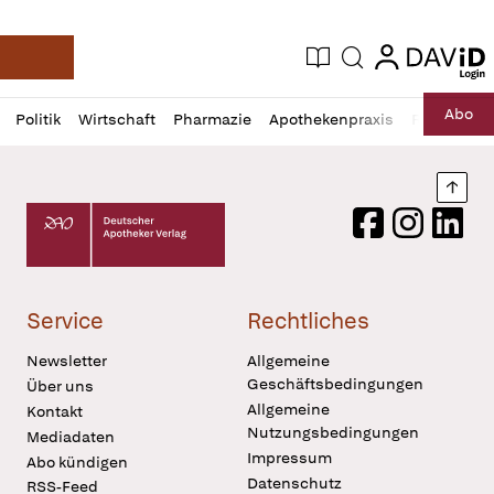
login
login
Aktuelle Ausgabe
Suche
Deutsche Apotheker Zeitung
Profil
Daz
Abo
Politik
Wirtschaft
Pharmazie
Apothekenpraxis
Recht
Sp
öffnen
Pur
Abo
öffnen
Nach
Deutscher Apotheker Verlag Logo
Facebook
Instagram
LinkedI
Service
Rechtliches
Newsletter
Allgemeine
Geschäftsbedingungen
Über uns
Allgemeine
Kontakt
Nutzungsbedingungen
Mediadaten
Impressum
Abo kündigen
Datenschutz
RSS-Feed