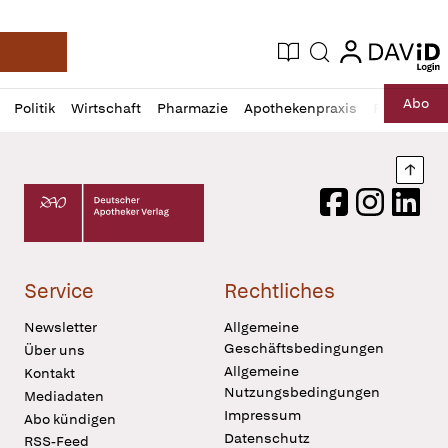
login
login
Aktuelle Ausgabe
Suche
Deutsche Apotheker Zeitung
Profil
Daz
Abo
Politik
Wirtschaft
Pharmazie
Apothekenpraxis
Recht
Sp
öffnen
Pur
Abo
öffnen
Nach
Deutscher Apotheker Verlag Logo
Facebook
Instagram
LinkedI
Service
Rechtliches
Newsletter
Allgemeine
Geschäftsbedingungen
Über uns
Allgemeine
Kontakt
Nutzungsbedingungen
Mediadaten
Impressum
Abo kündigen
Datenschutz
RSS-Feed