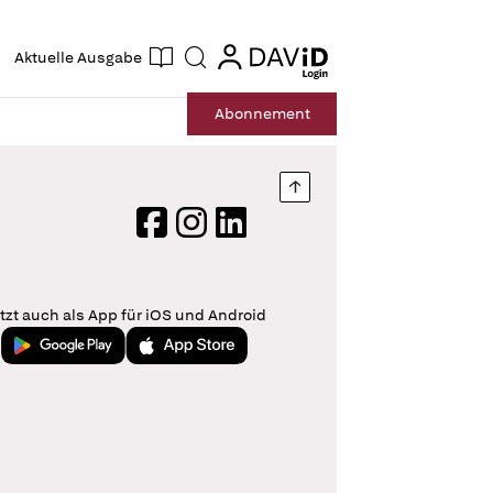
ogin
login
Aktuelle Ausgabe
Suche
Abo
nnement
Nach oben springen
Facebook
Instagram
LinkedIn
tzt auch als App für iOS und Android
Jetzt bei Google Play
Laden im App Store