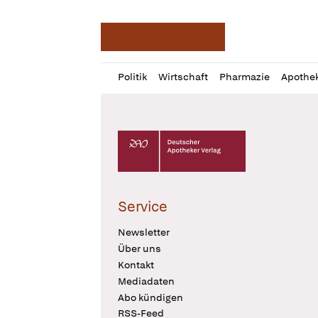
Deutsche Apotheker Ze
Profil
Daz
Politik
Wirtschaft
Pharmazie
Apothe
öffnen
Pur
Abo
öffnen
Deutscher Apotheker Verlag Logo
Service
Newsletter
Über uns
Kontakt
Mediadaten
Abo kündigen
RSS-Feed