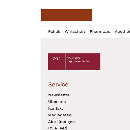
Deutsche Apotheker Ze
Profil
Daz
Politik
Wirtschaft
Pharmazie
Apothe
öffnen
Pur
Abo
öffnen
Deutscher Apotheker Verlag Logo
Service
Newsletter
Über uns
Kontakt
Mediadaten
Abo kündigen
RSS-Feed