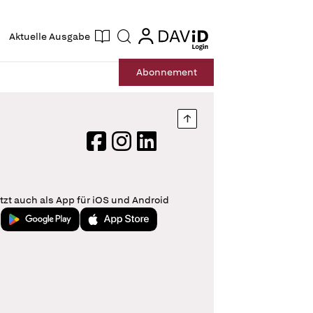
ogin
login
Aktuelle Ausgabe
Suche
Abo
nnement
Nach oben springen
Facebook
Instagram
LinkedIn
tzt auch als App für iOS und Android
Jetzt bei Google Play
Laden im App Store