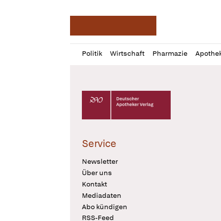
Deutsche Apotheker Ze
Profil
Daz
Politik
Wirtschaft
Pharmazie
Apothe
öffnen
Pur
Abo
öffnen
Deutscher Apotheker Verlag Logo
Service
Newsletter
Über uns
Kontakt
Mediadaten
Abo kündigen
RSS-Feed