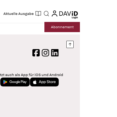
ogin
login
Aktuelle Ausgabe
Suche
Abo
nnement
Nach oben springen
Facebook
Instagram
LinkedIn
tzt auch als App für iOS und Android
Jetzt bei Google Play
Laden im App Store