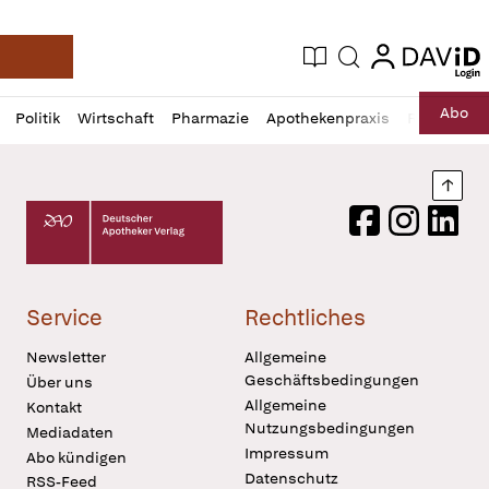
login
login
Aktuelle Ausgabe
Suche
Deutsche Apotheker Zeitung
Profil
Daz
Abo
Politik
Wirtschaft
Pharmazie
Apothekenpraxis
Recht
Sp
öffnen
Pur
Abo
öffnen
Nach
Deutscher Apotheker Verlag Logo
Facebook
Instagram
LinkedI
Service
Rechtliches
Newsletter
Allgemeine
Geschäftsbedingungen
Über uns
Allgemeine
Kontakt
Nutzungsbedingungen
Mediadaten
Impressum
Abo kündigen
Datenschutz
RSS-Feed