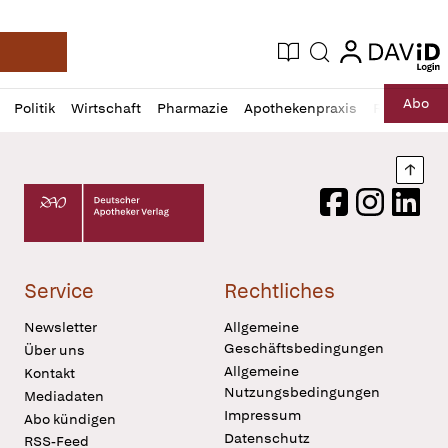
login
login
Aktuelle Ausgabe
Suche
Deutsche Apotheker Zeitung
Profil
Daz
Abo
Politik
Wirtschaft
Pharmazie
Apothekenpraxis
Recht
Sp
öffnen
Pur
Abo
öffnen
Nach
Deutscher Apotheker Verlag Logo
Facebook
Instagram
LinkedI
Service
Rechtliches
Newsletter
Allgemeine
Geschäftsbedingungen
Über uns
Allgemeine
Kontakt
Nutzungsbedingungen
Mediadaten
Impressum
Abo kündigen
Datenschutz
RSS-Feed