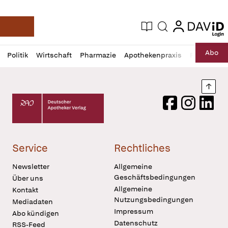
login
login
Aktuelle Ausgabe
Suche
Deutsche Apotheker Zeitung
Profil
Daz
Abo
Politik
Wirtschaft
Pharmazie
Apothekenpraxis
Recht
Sp
öffnen
Pur
Abo
öffnen
Nach
Deutscher Apotheker Verlag Logo
Facebook
Instagram
LinkedI
Service
Rechtliches
Newsletter
Allgemeine
Geschäftsbedingungen
Über uns
Allgemeine
Kontakt
Nutzungsbedingungen
Mediadaten
Impressum
Abo kündigen
Datenschutz
RSS-Feed