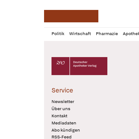
Deutsche Apotheker Ze
Profil
Daz
Politik
Wirtschaft
Pharmazie
Apothe
öffnen
Pur
Abo
öffnen
Deutscher Apotheker Verlag Logo
Service
Newsletter
Über uns
Kontakt
Mediadaten
Abo kündigen
RSS-Feed