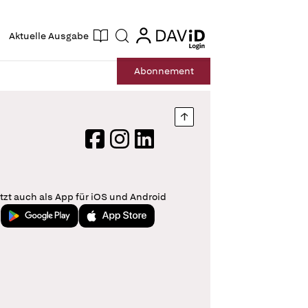
ogin
login
Aktuelle Ausgabe
Suche
Abo
nnement
Nach oben springen
Facebook
Instagram
LinkedIn
tzt auch als App für iOS und Android
Jetzt bei Google Play
Laden im App Store