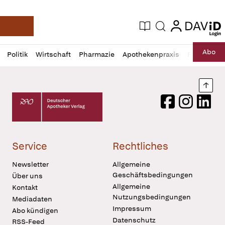
login
login
Aktuelle Ausgabe
Suche
Deutsche Apotheker Zeitung
Profil
Daz
Abo
Politik
Wirtschaft
Pharmazie
Apothekenpraxis
Recht
Sp
öffnen
Pur
Abo
öffnen
Nach
Deutscher Apotheker Verlag Logo
Facebook
Instagram
LinkedI
Service
Rechtliches
Newsletter
Allgemeine
Geschäftsbedingungen
Über uns
Allgemeine
Kontakt
Nutzungsbedingungen
Mediadaten
Impressum
Abo kündigen
Datenschutz
RSS-Feed