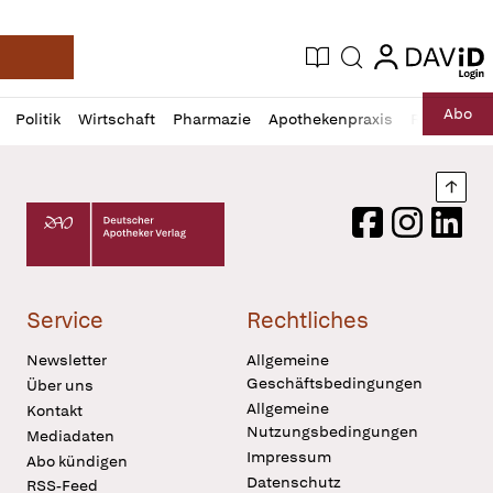
login
login
Aktuelle Ausgabe
Suche
Deutsche Apotheker Zeitung
Profil
Daz
Abo
Politik
Wirtschaft
Pharmazie
Apothekenpraxis
Recht
Sp
öffnen
Pur
Abo
öffnen
Nach
Deutscher Apotheker Verlag Logo
Facebook
Instagram
LinkedI
Service
Rechtliches
Newsletter
Allgemeine
Geschäftsbedingungen
Über uns
Allgemeine
Kontakt
Nutzungsbedingungen
Mediadaten
Impressum
Abo kündigen
Datenschutz
RSS-Feed