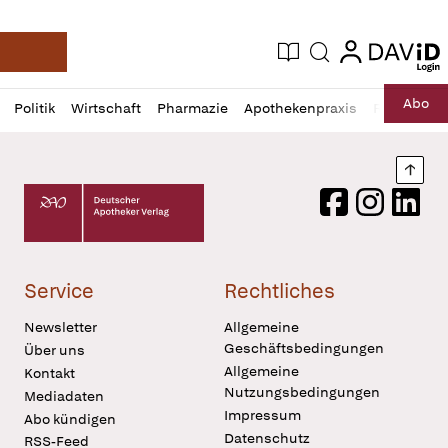
login
login
Aktuelle Ausgabe
Suche
Deutsche Apotheker Zeitung
Profil
Daz
Abo
Politik
Wirtschaft
Pharmazie
Apothekenpraxis
Recht
Sp
öffnen
Pur
Abo
öffnen
Nach
Deutscher Apotheker Verlag Logo
Facebook
Instagram
LinkedI
Service
Rechtliches
Newsletter
Allgemeine
Geschäftsbedingungen
Über uns
Allgemeine
Kontakt
Nutzungsbedingungen
Mediadaten
Impressum
Abo kündigen
Datenschutz
RSS-Feed