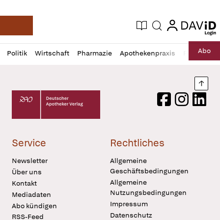
login
login
Aktuelle Ausgabe
Suche
Deutsche Apotheker Zeitung
Profil
Daz
Abo
Politik
Wirtschaft
Pharmazie
Apothekenpraxis
Recht
Sp
öffnen
Pur
Abo
öffnen
Nach
Deutscher Apotheker Verlag Logo
Facebook
Instagram
LinkedI
Service
Rechtliches
Newsletter
Allgemeine
Geschäftsbedingungen
Über uns
Allgemeine
Kontakt
Nutzungsbedingungen
Mediadaten
Impressum
Abo kündigen
Datenschutz
RSS-Feed