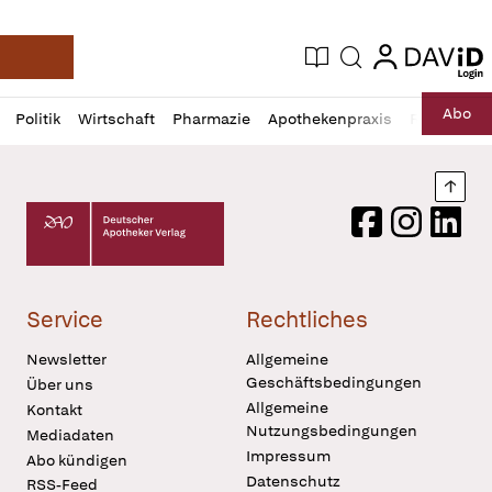
login
login
Aktuelle Ausgabe
Suche
Deutsche Apotheker Zeitung
Profil
Daz
Abo
Politik
Wirtschaft
Pharmazie
Apothekenpraxis
Recht
Sp
öffnen
Pur
Abo
öffnen
Nach
Deutscher Apotheker Verlag Logo
Facebook
Instagram
LinkedI
Service
Rechtliches
Newsletter
Allgemeine
Geschäftsbedingungen
Über uns
Allgemeine
Kontakt
Nutzungsbedingungen
Mediadaten
Impressum
Abo kündigen
Datenschutz
RSS-Feed