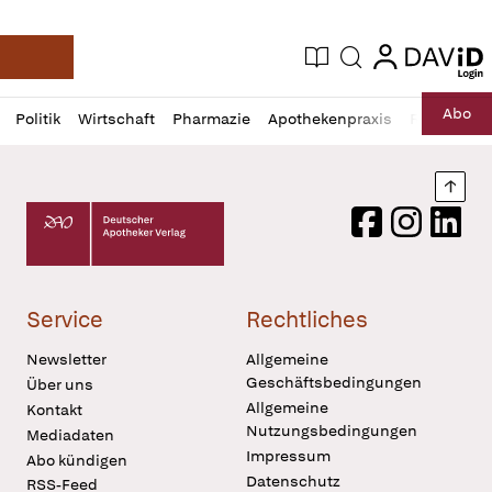
login
login
Aktuelle Ausgabe
Suche
Deutsche Apotheker Zeitung
Profil
Daz
Abo
Politik
Wirtschaft
Pharmazie
Apothekenpraxis
Recht
Sp
öffnen
Pur
Abo
öffnen
Nach
Deutscher Apotheker Verlag Logo
Facebook
Instagram
LinkedI
Service
Rechtliches
Newsletter
Allgemeine
Geschäftsbedingungen
Über uns
Allgemeine
Kontakt
Nutzungsbedingungen
Mediadaten
Impressum
Abo kündigen
Datenschutz
RSS-Feed